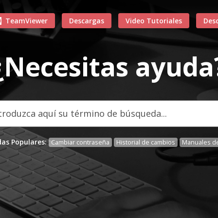
TeamViewer
Descargas
Video Tutoriales
Des
¿Necesitas ayuda
as Populares:
Cambiar contraseña
Historial de cambios
Manuales de