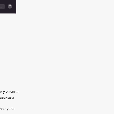
a y
Contactanos
ciones
r y volver a 
Crear Ticket
einiciarla. 
Teléfono
 de Garantía
Email
 Audio
más ayuda. 