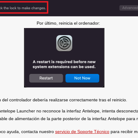
Por último, reinicia el ordenador:
Productos
Soporte
Garantí
n del controlador debería realizarse correctamente tras el reinicio. 
Repara
Antelope Launcher
 no reconoce la interfaz Antelope
, intenta desconecta
ctivación de Productos
Solución de Problemas
able de alimentación de la parte posterior de la interfaz 
Antelope
para r
oporte por Dispositivo
Base de Conocimientos
Políticas
escargas
Videos Instructivos
Antelope
oco ayuda, contacta nuestro
servicio de Soporte Técnico
 para recibir 