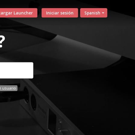
cargar Launcher
Iniciar sesión
Spanish
?
 usuario