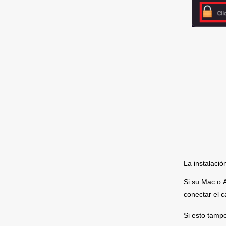
La instalació
Si su Mac o 
A
conectar el c
S
D
Si esto tamp