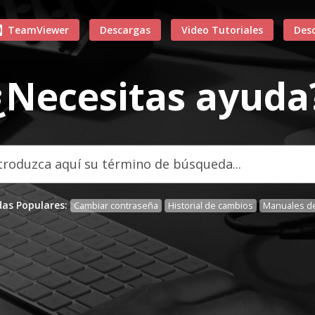
TeamViewer
Descargas
Video Tutoriales
Des
¿Necesitas ayuda
as Populares:
Cambiar contraseña
Historial de cambios
Manuales de