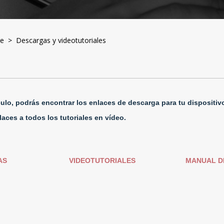
re
> Descargas y videotutoriales
culo, podrás encontrar los enlaces de descarga para tu dispositiv
aces a todos los tutoriales en vídeo.
AS
VIDEOTUTORIALES
MANUAL D
Productos
Soporte
Garantí
Repara
ctivación de Productos
Solución de Problemas
oporte por Dispositivo
Base de Conocimientos
Políticas
escargas
Videos Instructivos
Antelope