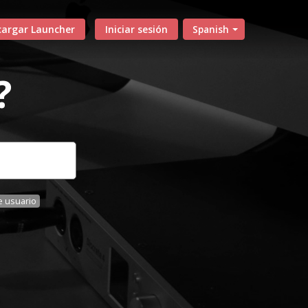
cargar Launcher
Iniciar sesión
Spanish
?
 usuario