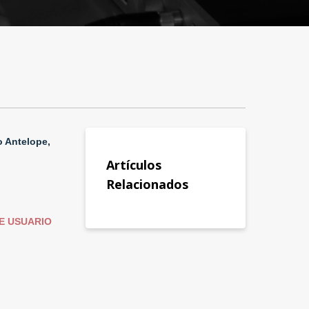
o Antelope,
Artículos
Relacionados
E USUARIO
a y
Contactanos
ciones
Crear Ticket
Teléfono
 de Garantía
Email
 Audio