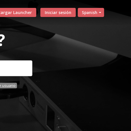
cargar Launcher
Iniciar sesión
Spanish
?
 usuario