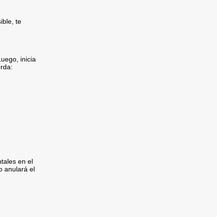
ible, te
uego, inicia
erda:
tales en el
o anulará el