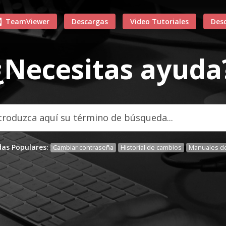
TeamViewer
Descargas
Video Tutoriales
Des
¿Necesitas ayuda
as Populares:
Cambiar contraseña
Historial de cambios
Manuales de