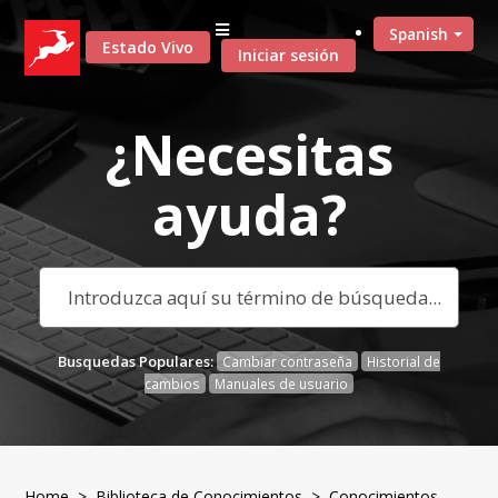
Spanish
Estado Vivo
Iniciar sesión
¿Necesitas
ayuda?
Busquedas Populares:
Cambiar contraseña
Historial de
cambios
Manuales de usuario
Home
>
Biblioteca de Conocimientos
>
Conocimientos