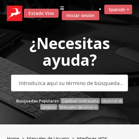
Spanish
Estado Vivo
Iniciar sesión
¿Necesitas
ayuda?
Busquedas Populares:
Cambiar contraseña
Historial de
cambios
Manuales de usuario
Home
>
Manuales de Usuario
> Interfaces HDX