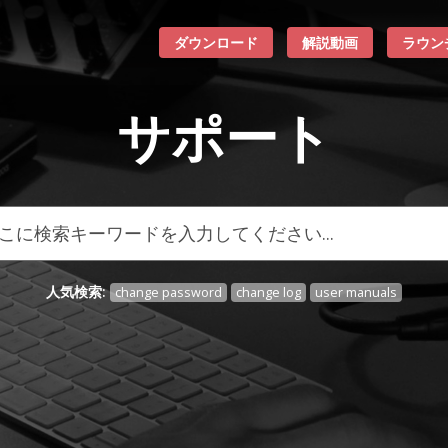
ダウンロード
解説動画
ラウン
サポート
人気検索:
change password
change log
user manuals