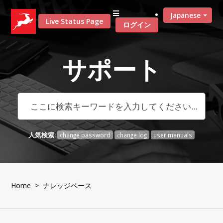
Japanese
Live Status Page
ログイン
サポート
人気検索:
change password
change log
user manuals
Home
> ナレッジベース