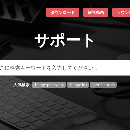
ダウンロード
解説動画
ラウン
サポート
人気検索:
change password
change log
user manuals