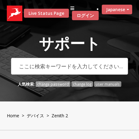
Japanese
Live Status Page
ログイン
サポート
人気検索:
change password
change log
user manuals
Home
>
デバイス
> Zenith 2