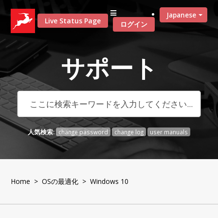
Japanese
Live Status Page
ログイン
サポート
人気検索:
change password
change log
user manuals
Home
>
OSの最適化
> Windows 10