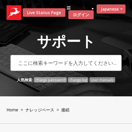
Japanese
Live Status Page
ログイン
サポート
人気検索:
change password
change log
user manuals
Home
>
ナレッジベース
> 接続